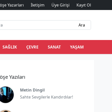
öşe Yazarları
İletişim
Üye Girişi
Kayıt Ol
SAĞLIK
ÇEVRE
SANAT
YAŞAM
öşe Yazıları
Metin Dingil
Sahte Sevgilerle Kandırdılar!