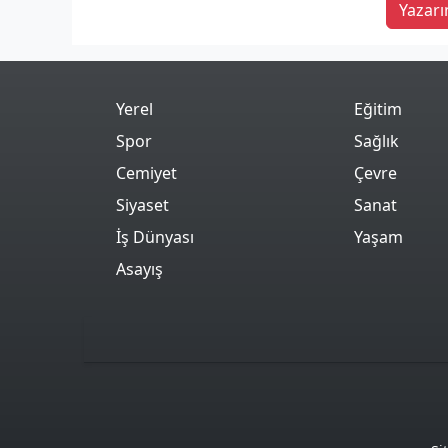
Yazarı
Yerel
Eğitim
Spor
Sağlık
Cemiyet
Çevre
Siyaset
Sanat
İş Dünyası
Yaşam
Asayış