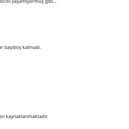
 birini yaşamıyormuş gibi…
r başıboş kalmadı.
ten kaynaklanmaktadır.