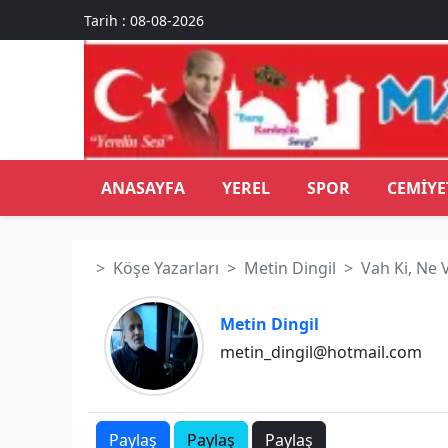
Tarih : 08-08-2026
ANASAYFA
YEREL
SPOR
CEMIYE
Köşe Yazarları
Metin Dingil
Vah Ki, Ne V
Metin Dingil
metin_dingil@hotmail.com
Paylaş
Paylaş
Paylaş