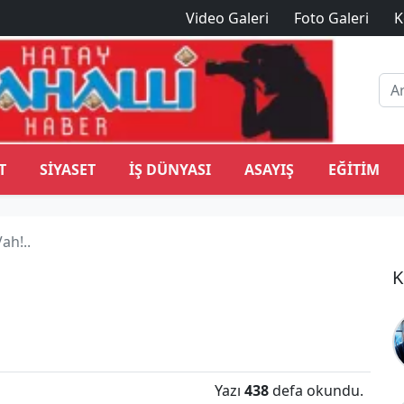
Video Galeri
Foto Galeri
K
T
SIYASET
İŞ DÜNYASI
ASAYIŞ
EĞITIM
ah!..
K
Yazı
438
defa okundu.