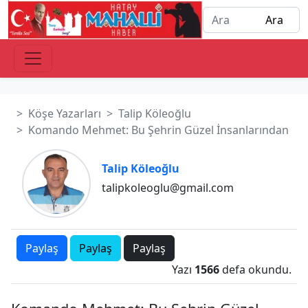
Köşe Yazarları
Talip Köleoğlu
Komando Mehmet: Bu Şehrin Güzel İnsanlarından
Talip Köleoğlu
talipkoleoglu@gmail.com
Paylaş
Paylaş
Paylaş
Yazı
1566
defa okundu.