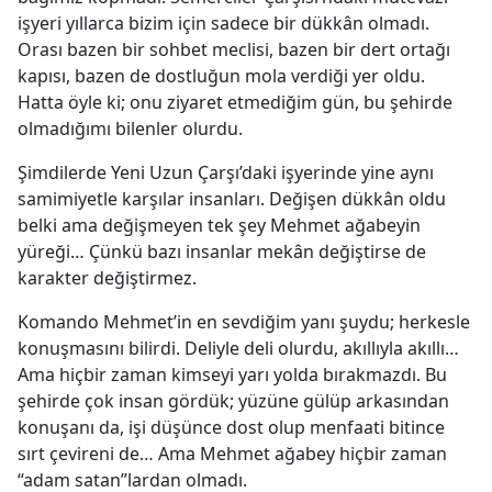
işyeri yıllarca bizim için sadece bir dükkân olmadı.
Orası bazen bir sohbet meclisi, bazen bir dert ortağı
kapısı, bazen de dostluğun mola verdiği yer oldu.
Hatta öyle ki; onu ziyaret etmediğim gün, bu şehirde
olmadığımı bilenler olurdu.
Şimdilerde Yeni Uzun Çarşı’daki işyerinde yine aynı
samimiyetle karşılar insanları. Değişen dükkân oldu
belki ama değişmeyen tek şey Mehmet ağabeyin
yüreği… Çünkü bazı insanlar mekân değiştirse de
karakter değiştirmez.
Komando Mehmet’in en sevdiğim yanı şuydu; herkesle
konuşmasını bilirdi. Deliyle deli olurdu, akıllıyla akıllı…
Ama hiçbir zaman kimseyi yarı yolda bırakmazdı. Bu
şehirde çok insan gördük; yüzüne gülüp arkasından
konuşanı da, işi düşünce dost olup menfaati bitince
sırt çevireni de… Ama Mehmet ağabey hiçbir zaman
“adam satan”lardan olmadı.