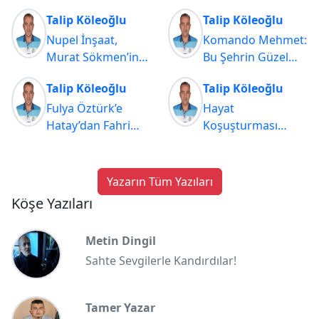
Talip Köleoğlu
Talip Köleoğlu
Nupel İnşaat,
Komando Mehmet:
Murat Sökmen’in
Bu Şehrin Güzel
Anısına Kupayı
İnsanlarından
Talip Köleoğlu
Talip Köleoğlu
Hedefliyor
Fulya Öztürk’e
Hayat
Hatay’dan Fahri
Koşuşturması
Hemşerilik Yakışır
Içinde çoğu Zaman
Fark Etmiyoruz…
Yazarın Tüm Yazıları
Köşe Yazıları
Metin Dingil
Sahte Sevgilerle Kandırdılar!
Tamer Yazar