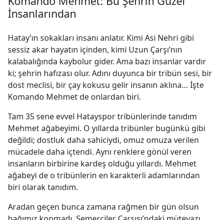
Komando Mehmet: Bu Şehrin Güzel
İnsanlarından
Hatay’ın sokakları insanı anlatır. Kimi Asi Nehri gibi
sessiz akar hayatın içinden, kimi Uzun Çarşı’nın
kalabalığında kaybolur gider. Ama bazı insanlar vardır
ki; şehrin hafızası olur. Adını duyunca bir tribün sesi, bir
dost meclisi, bir çay kokusu gelir insanın aklına… İşte
Komando Mehmet de onlardan biri.
Tam 35 sene evvel Hatayspor tribünlerinde tanıdım
Mehmet ağabeyimi. O yıllarda tribünler bugünkü gibi
değildi; dostluk daha sahiciydi, omuz omuza verilen
mücadele daha içtendi. Aynı renklere gönül veren
insanların birbirine kardeş olduğu yıllardı. Mehmet
ağabeyi de o tribünlerin en karakterli adamlarından
biri olarak tanıdım.
Aradan geçen bunca zamana rağmen bir gün olsun
bağımız kopmadı. Semerciler Çarşısı’ndaki mütevazı