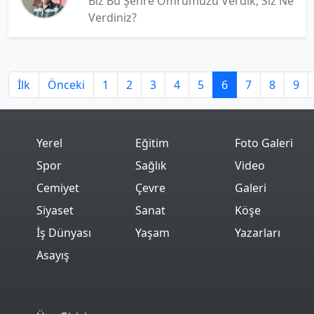
Biz Bu Şehre Ömrümüzü Verdik, Siz Ne
Verdiniz?
İlk
Önceki
1
2
3
4
5
6
7
8
9
Yerel
Eğitim
Foto Galeri
Spor
Sağlık
Video
Cemiyet
Çevre
Galeri
Siyaset
Sanat
Köşe
İş Dünyası
Yaşam
Yazarları
Asayış