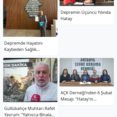
Depremin Üçüncü Yılında
Hatay
Depremde Hayatını
Kaybeden Sağlık
Çalışanlarının İsimleri
Servislere Verilsin
AÇK Derneği’nden 6 Şubat
Mesajı: “Hatay’ın
Hafızasını Yaşatmaya
Güllübahçe Muhtarı Rafet
Devam Edeceğiz”
Yavrum: “Yalnızca Binalar