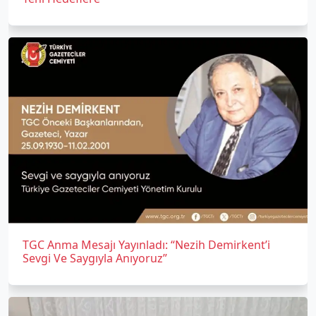
TGC Anma Mesajı Yayınladı: “Nezih Demirkent’i
Sevgi Ve Saygıyla Anıyoruz”