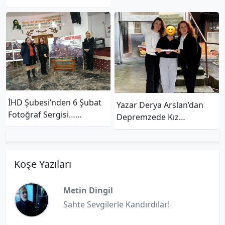
Değil, Tarihimiz De Yıkıldı”
İHD Şubesi’nden 6 Şubat
Yazar Derya Arslan’dan
Fotoğraf Sergisi…
Depremzede Kız
“Unutmamak Ve
Çocuklarına Eğitim
Unutturmamak İçin”
Desteği
Köşe Yazıları
Metin Dingil
Sahte Sevgilerle Kandırdılar!