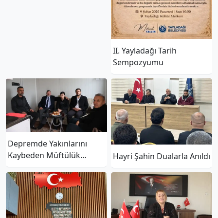
II. Yayladağı Tarih
Sempozyumu
Depremde Yakınlarını
Kaybeden Müftülük
Hayri Şahin Dualarla Anıldı
Personelini Ziyaret Ettiler