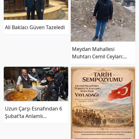
Ali Baklacı Güven Tazeledi
Meydan Mahallesi
Muhtarı Cemil Ceylan:
“Tayfur Sökmen Caddesi
İçin Muhatap
Bulamıyoruz”
Uzun Çarşı Esnafından 6
Şubat’ta Anlamlı
Dayanışma