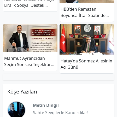
Liralık Sosyal Destek
HBB’den Ramazan
Devrede
Boyunca İftar Saatinde
Vatandaşa Çorba İkramı
Mahmut Ayrancı’dan
Hatay’da Sönmez Ailesinin
Seçim Sonrası Teşekkür
Acı Günü
Mesajı
Köşe Yazıları
Metin Dingil
Sahte Sevgilerle Kandırdılar!