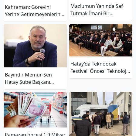
Mazlumun Yanında Saf
Kahraman: Görevini
Tutmak Imani Bir
Yerine Getiremeyenlerin
Sorumluluktur
İstifa Etmesi En Doğru
Hizmet Olacak
Hatay’da Teknoocak
Festivali Öncesi Teknoloji
Bayındır Memur-Sen
Semineri
Hatay Şube Başkanı
Hüseyin Tutar’dan
Ramazan Mesajı
Ramazan öncesi 1,9 Milyar