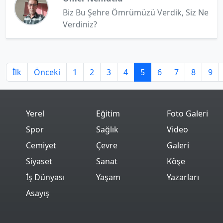
Biz Bu Şehre Ömrümüzü Verdik, Siz Ne
Verdiniz?
İlk
Önceki
1
2
3
4
5
6
7
8
9
Yerel
Eğitim
Foto Galeri
Spor
Sağlık
Video
Cemiyet
Çevre
Galeri
Siyaset
Sanat
Köşe
İş Dünyası
Yaşam
Yazarları
Asayış