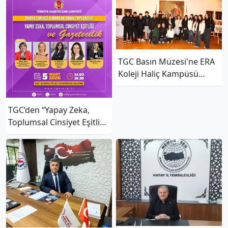
TGC Basın Müzesi'ne ERA
Koleji Haliç Kampüsü
öğrencilerinden Ziyaret
TGC’den “Yapay Zeka,
Toplumsal Cinsiyet Eşitliği
Ve Gazetecilik” Toplantısı