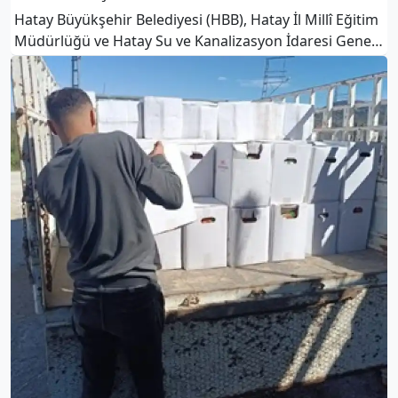
Hatay Büyükşehir Belediyesi (HBB), Hatay İl Millî Eğitim
Müdürlüğü ve Hatay Su ve Kanalizasyon İdaresi Genel
Müdürlüğü (HATSU) iş birliğiyle, 22 Mart Dünya Su
Günü kapsamında anlamlı bir etkinlik hayata
geçiriliyor.