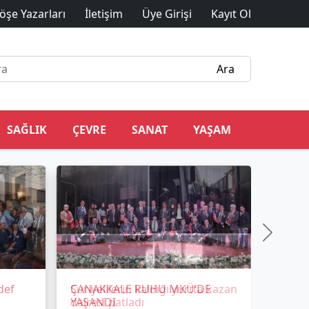
öşe Yazarları
İletişim
Üye Girişi
Kayıt Ol
SAĞLIK
ÇEVRE
SANAT
YAŞAM
def
ÇANAKKALE RUHU MKÜ’DE
YAŞANDI