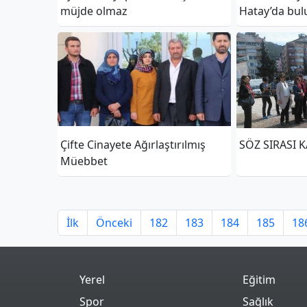
müjde olmaz
Hatay’da bul
Çifte Cinayete Ağırlaştırılmış
SÖZ SIRASI 
Müebbet
İlk
Önceki
182
183
184
185
18
Yerel
Eğitim
Spor
Sağlık