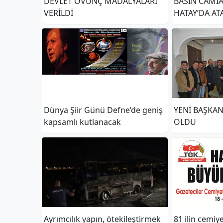
DEVLET ÖVÜNÇ MADALYALARI
BASIN CAMİA
VERİLDİ
HATAY’DA AT
Dünya Şiir Günü Defne’de geniş
YENİ BAŞKA
kapsamlı kutlanacak
OLDU
Ayrımcılık yapın, ötekileştirmek
81 ilin cemiy