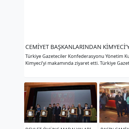
CEMİYET BAŞKANLARINDAN KİMYECİ’Y
Türkiye Gazeteciler Konfederasyonu Yönetim Kur
Kimyeci’yi makamında ziyaret etti. Türkiye Gazeteciler Konfederasyonu’nun 6. Başkanlar Kurulu
Toplantısı&