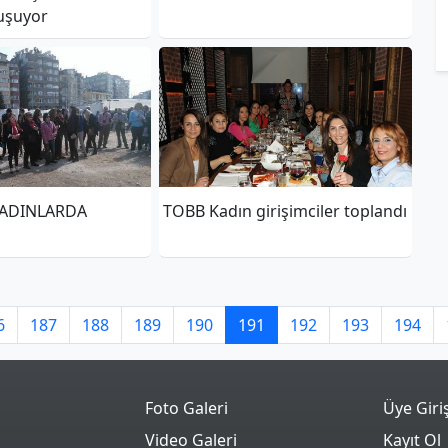
uşuyor
KADINLARDA
TOBB Kadın girişimciler toplandı
6
187
188
189
190
191
192
193
194
Foto Galeri
Üye Giri
Video Galeri
Kayıt Ol