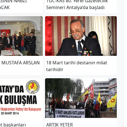
SININ NABZI
TGC-KAS 80. Yerel Gazetecilik
ACAK
Semineri Antalya’da başladı
N MUSTAFA ARSLAN
18 Mart tarihi destanın milat
tarihidir
et başkanları
ARTIK YETER