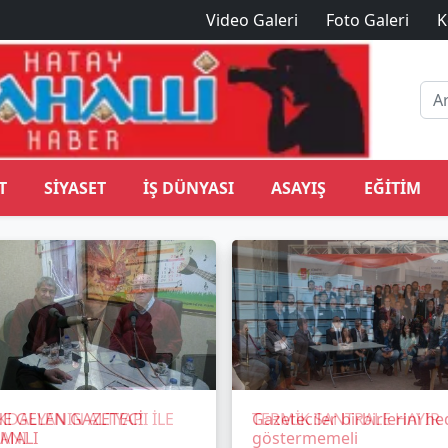
Video Galeri
Foto Galeri
K
T
SIYASET
İŞ DÜNYASI
ASAYIŞ
EĞITIM
E GELEN GAZETECİ
Gazeteciler birbirlerini he
MALI
göstermemeli