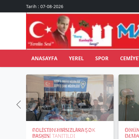
Tarih : 07-08-2026
ANASAYFA
YEREL
SPOR
CEMIYE
POLİSTEN HIRSIZLARA ŞOK
ÖNÜN
BASKIN
OLMA