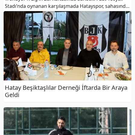
Stadı’nda oynanan karşılaşmada Hatayspor, sahasında
Bodrum FK’ya 3-1 mağlup oldu.Bordo-beyazlılar, ikinci
yarının ilk 20 dakikasında yedikleri gollerle oyundan
düş
Hatay Beşiktaşlılar Derneği İftarda Bir Araya
Geldi