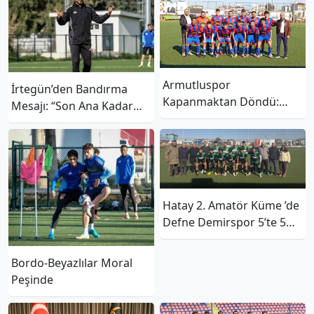
Armutluspor
İrtegün’den Bandırma
Kapanmaktan Döndü:
Mesajı: “Son Ana Kadar
“Amacımız İsmini
Mücadele”
Yaşatmak”
Hatay 2. Amatör Küme ’de
Defne Demirspor 5’te 5
Yaptı
Bordo-Beyazlılar Moral
Peşinde