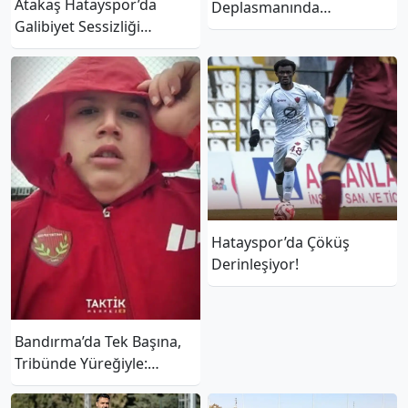
Atakaş Hatayspor’da
Deplasmanında
Galibiyet Sessizliği
Kaybetmedi
Sürüyor
Hatayspor’da Çöküş
Derinleşiyor!
Bandırma’da Tek Başına,
Tribünde Yüreğiyle:
Hataysporlu Gençten
“Atsu Vefası” Çıkışı