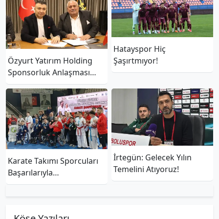
Hatayspor Hiç
Şaşırtmıyor!
Özyurt Yatırım Holding
Sponsorluk Anlaşması
Imzalandı
İrtegün: Gelecek Yılın
Karate Takımı Sporcuları
Temelini Atıyoruz!
Başarılarıyla
Gururlandırıyor
Köşe Yazıları