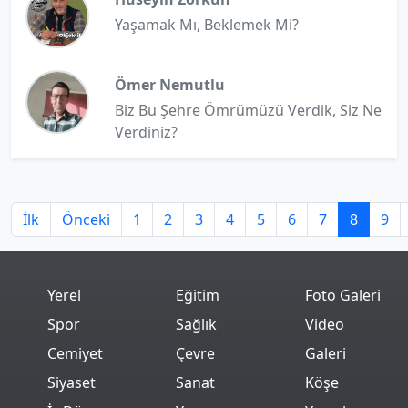
Yaşamak Mı, Beklemek Mi?
Ömer Nemutlu
Biz Bu Şehre Ömrümüzü Verdik, Siz Ne
Verdiniz?
İlk
Önceki
1
2
3
4
5
6
7
8
9
Yerel
Eğitim
Foto Galeri
Spor
Sağlık
Video
Cemiyet
Çevre
Galeri
Siyaset
Sanat
Köşe