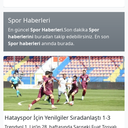
Spor Haberleri
En güncel
Spor Haberleri
.Son dakika
Spor
haberlerini
buradan takip edebilirsiniz. En son
Spor haberleri
anında burada.
Hatayspor İçin Yenilgiler Sıradanlaştı 1-3
Trendyol 1. Lig’in 28. haftasında Sarıseki Fuat Tosyalı