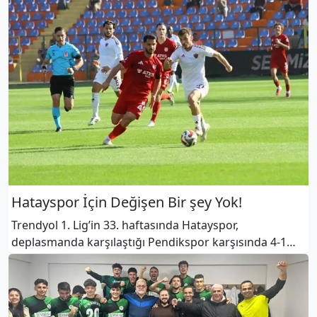
Hatayspor İçin Değişen Bir şey Yok!
Trendyol 1. Lig’in 33. haftasında Hatayspor,
deplasmanda karşılaştığı Pendikspor karşısında 4-1
mağlup olarak haftayı puansız kapattı. Play-off hattını
yakından ilgilendiren mücadelede bordo-beyazlı ekip,
prestij mücadelesini