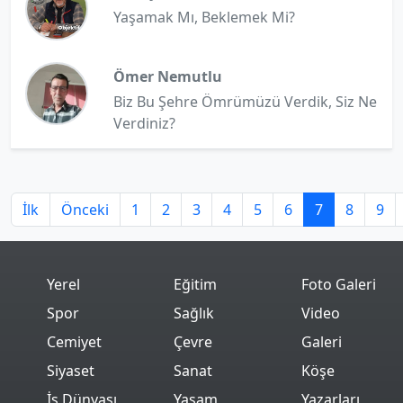
Yaşamak Mı, Beklemek Mi?
Ömer Nemutlu
Biz Bu Şehre Ömrümüzü Verdik, Siz Ne
Verdiniz?
İlk
Önceki
1
2
3
4
5
6
7
8
9
Yerel
Eğitim
Foto Galeri
Spor
Sağlık
Video
Cemiyet
Çevre
Galeri
Siyaset
Sanat
Köşe
İş Dünyası
Yaşam
Yazarları