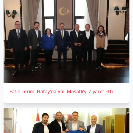
Fatih Terim, Hatay’da Vali Masatlı’yı Ziyaret Etti