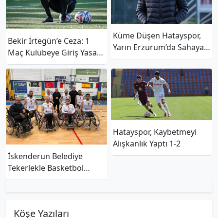
Küme Düşen Hatayspor,
Bekir İrtegün’e Ceza: 1
Yarın Erzurum’da Sahaya
Maç Kulübeye Giriş Yasağı
Çıkıyor
Ve 40 Bin TL Para Cezası
Hatayspor, Kaybetmeyi
Alışkanlık Yaptı 1-2
İskenderun Belediye
Tekerlekle Basketbol
Takımı İspanya
Temsilcisini Yendi
Köşe Yazıları