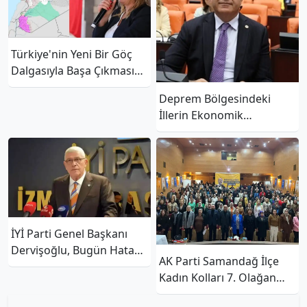
Türkiye'nin Yeni Bir Göç
Dalgasıyla Başa Çıkması
Mümkün Değildir!
Deprem Bölgesindeki
İllerin Ekonomik
Sorunlarının Giderilmesi
Için Kanun Teklifi Verdi!
İYİ Parti Genel Başkanı
Dervişoğlu, Bugün Hatay’a
AK Parti Samandağ İlçe
Geliyor
Kadın Kolları 7. Olağan
Kongresi Yapıldı