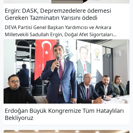
Ergin: DASK, Depremzedelere ödemesi
Gereken Tazminatın Yarısını ödedi
DEVA Partisi Genel Başkan Yardımcısı ve Ankara
Milletvekili Sadullah Ergin, Doğal Afet Sigortaları
Kurumunun (DASK) depremzedelere ödemesi gereken
tazminatın yarısını ödediğini söyledi. Ergin, 2019’dan
bu yana geçici madde eklenen
Erdoğan Büyük Kongremize Tüm Hataylıları
Bekliyoruz