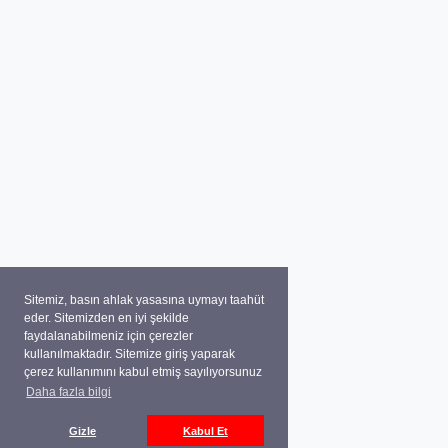
Sitemiz, basın ahlak yasasına uymayı taahüt
eder. Sitemizden en iyi şekilde
faydalanabilmeniz için çerezler
kullanılmaktadır. Sitemize giriş yaparak
çerez kullanımını kabul etmiş sayılıyorsunuz
Daha fazla bilgi
Gizle
Kabul Et