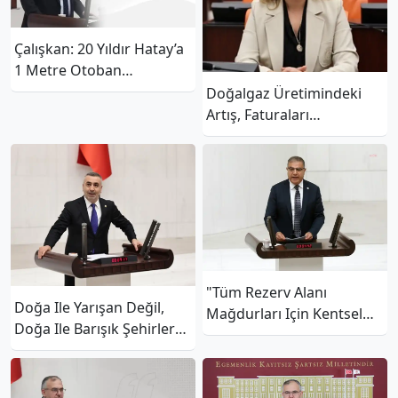
Çalışkan: 20 Yıldır Hatay’a
1 Metre Otoban
Yapılmadı!
Doğalgaz Üretimindeki
Artış, Faturaları
Hafifletmeliydi!
"Tüm Rezerv Alanı
Doğa Ile Yarışan Değil,
Mağdurları Için Kentsel
Doğa Ile Barışık Şehirler
Dönüşüm Başkanlığı
İnşa Edilmeli!
Bütçesi’ne Hayır Diyorum"