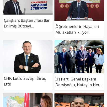
Çalışkan: Baştan Iflası Ilan
Edilmiş Bütçeyi
Öğretmenlerin Hayalleri
Görüşüyoruz!
Mülakatla Yıkılıyor!
CHP, Lütfü Savaş'ı İhraç
İYİ Parti Genel Başkanı
Etti!
Dervişoğlu, Hatay'ın Her
Yönüyle Sembol Bir şehir