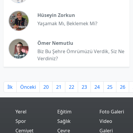
Hüseyin Zorkun
Yaşamak Mı, Beklemek Mi?
Ömer Nemutlu
Biz Bu Şehre Ömrümüzü Verdik, Siz Ne
Verdiniz?
İlk
Önceki
20
21
22
23
24
25
26
Yerel
Eğitim
Foto Galeri
Spor
Sağlık
Video
Cemiyet
Çevre
Galeri