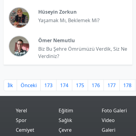
Hüseyin Zorkun
Yaşamak Mı, Beklemek Mi?
Ömer Nemutlu
Biz Bu Şehre Ömrümüzü Verdik, Siz Ne
Verdiniz?
İlk
Önceki
173
174
175
176
177
178
Yerel
Eğitim
Foto Galeri
Spor
Sağlık
Video
Cemiyet
Çevre
Galeri