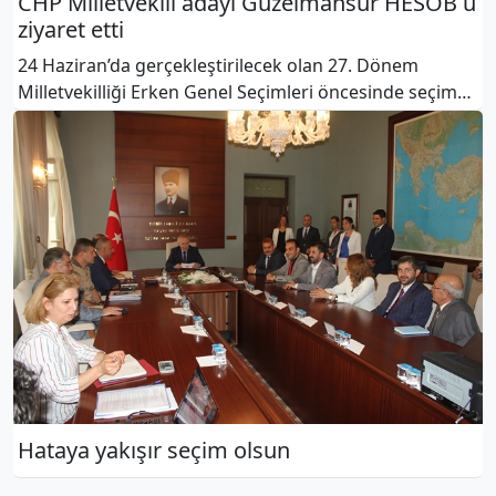
CHP Milletvekili adayı Güzelmansur HESOB u
ziyaret etti
24 Haziran’da gerçekleştirilecek olan 27. Dönem
Milletvekilliği Erken Genel Seçimleri öncesinde seçim
çalışmalarına ara vermeden devam eden CHP Hatay
Milletvekili Adayı Mehmet Güzelmansur, ziyare
Hataya yakışır seçim olsun