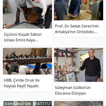
Prof. Dr. Sedat Cereci’nin
Antakya’nın Ortodoks
Üçüncü Kuşak Sabun
Yortuları Belgeseli
Ustası Emre Kaya
Kanada’da
Geleneği Yaşatıyor
HBB, Çin’de Oruk Ve
Haytalı Keyfi Yaşattı
Süleyman Gülbol’un
Diorama Dünyası