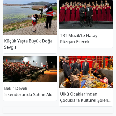
TRT Müzik’te Hatay
Küçük Yaşta Büyük Doğa
Rüzgarı Esecek!
Sevgisi
Bekir Develi
Ülkü Ocakları’ndan
İskenderun’da Sahne Aldı
Çocuklara Kültürel Şölen:
Karagöz’ün Türküsü