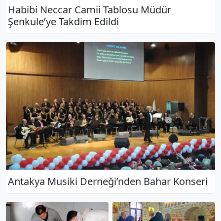
Habibi Neccar Camii Tablosu Müdür
Şenkule’ye Takdim Edildi
Antakya Musiki Derneği’nden Bahar Konseri