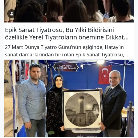
Epik Sanat Tiyatrosu, Bu Yılki Bildirisini
özellikle Yerel Tiyatroların önemine Dikkat
çekiyor
27 Mart Dünya Tiyatro Günü’nün eşiğinde, Hatay’ın
sanat damarlarından biri olan Epik Sanat Tiyatrosu,
hazırladığı 2026 Tiyatro Bildirisi ile sadece sahneleri
değil, gönülleri de aydınlatıyor. Genel Sanat Yönetmeni
Gökhan Alt