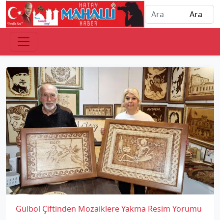
Gülbol Çiftinden Mozaiklere Yakma Resim Yorumu