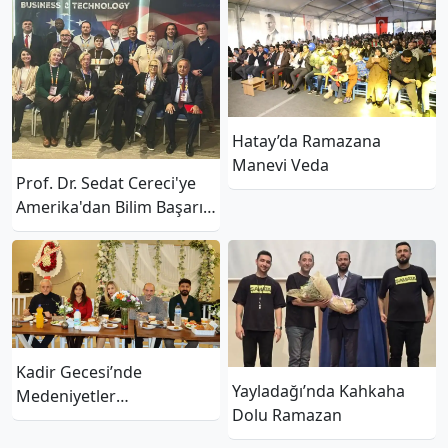
Hatay’da Ramazana
Manevi Veda
Prof. Dr. Sedat Cereci'ye
Amerika'dan Bilim Başarı
Ödülü
Kadir Gecesi’nde
Yayladağı’nda Kahkaha
Medeniyetler
Dolu Ramazan
Korosu’ndan Kardeşlik
Sofrası