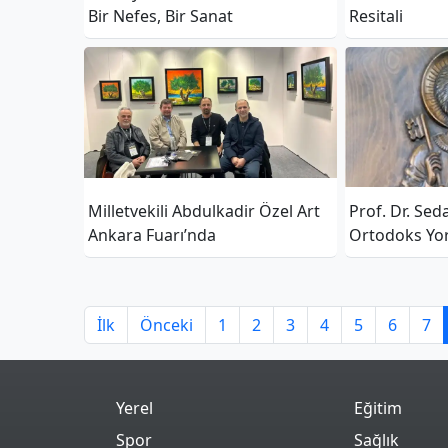
Bir Nefes, Bir Sanat
Resitali
Milletvekili Abdulkadir Özel Art
Prof. Dr. Sed
Ankara Fuarı’nda
Ortodoks Yor
Hatay MKÜ’d
İlk
Önceki
1
2
3
4
5
6
7
Yerel
Eğitim
Spor
Sağlık