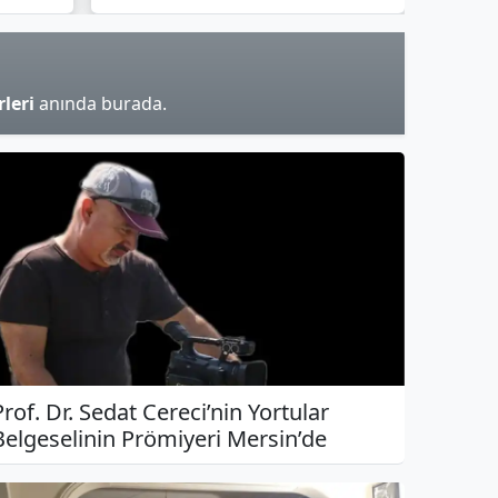
leri
anında burada.
Prof. Dr. Sedat Cereci’nin Yortular
Belgeselinin Prömiyeri Mersin’de