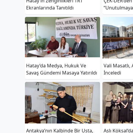
Hatay’ın Zenginlikleri TRT
ÇEK-DER’den 
Ekranlarında Tanıtıldı
“Unutulmaya
Anıldı
Hatay’da Medya, Hukuk Ve
Vali Masatlı,
Savaş Gündemi Masaya Yatırıldı
İnceledi
Antakya’nın Kalbinde Bir Usta,
Aslı Köksal’