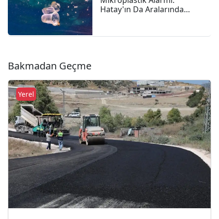
Hatay'ın Da Aralarında
Bulunduğu 4 İlde 47,6
Milyon Liralık Çevre Cezası
Bakmadan Geçme
Yerel