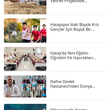
Yatırım Projesinde
çalışmalar Sürüyor
Hatayspor’daki Büyük Kriz
Gençler Için Büyük Bir
Fırsat
Hatay’da Yeni Eğitim-
Öğretim Yılı Hazırlıkları
Hızlandı
Defne Devlet
Hastanesi’nden Dünya
Emzirme Haftası Vurgusu:
"anne Sütü Bebeğiniz Için
En Güçlü Başlangıç"
Mikroplastik Alarmı: