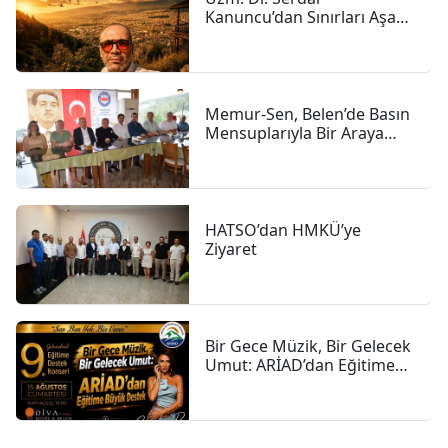
Kanuncu’dan Sınırları Aşan
İnsanlık Hikâyesi
Memur-Sen, Belen’de Basın
Mensuplarıyla Bir Araya
Geldi
HATSO’dan HMKÜ’ye
Ziyaret
Bir Gece Müzik, Bir Gelecek
Umut: ARİAD’dan Eğitime
Büyük Destek