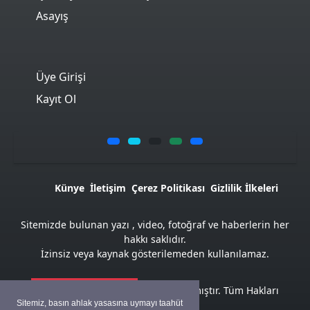
Asayış
Üye Girişi
Kayıt Ol
Künye
İletişim
Çerez Politikası
Gizlilik İlkeleri
Sitemizde bulunan yazı , video, fotoğraf ve haberlerin her
hakkı saklıdır.
İzinsiz veya kaynak gösterilemeden kullanılamaz.
Atemya Haber Script
ile hazırlanmıştır. Tüm Hakları
Sitemiz, basın ahlak yasasına uymayı taahüt
Saklıdır