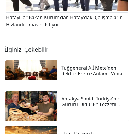
Hataylılar Bakan Kurum’dan Hatay’daki Çalışmaların
Hızlandırılmasını İstiyor!
İlginizi Çekebilir
Tuğgeneral Alİ Mete'den
Rektör Eren'e Anlamlı Veda!
Antakya Simidi Türkiye'nin
Gururu Oldu: En Lezzetli
İkinci Simit Seçildi
Uzm. Dr. Serdal