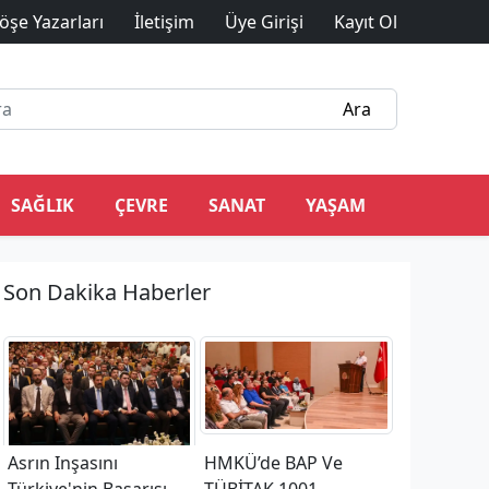
öşe Yazarları
İletişim
Üye Girişi
Kayıt Ol
SAĞLIK
ÇEVRE
SANAT
YAŞAM
Son Dakika Haberler
Asrın Inşasını
HMKÜ’de BAP Ve