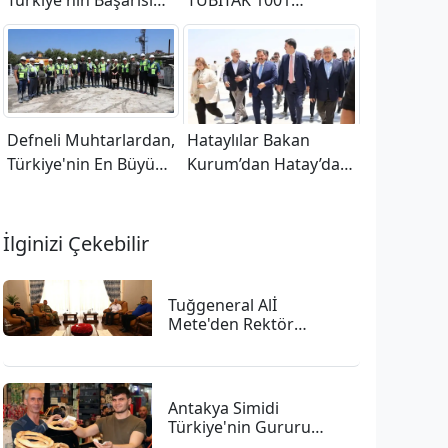
Türkiye'nin Başarısına
TÜBİTAK 1001
çevirdik
Projeleri Bilgilendirme
Toplantısı Düzenlendi
Defneli Muhtarlardan,
Hataylılar Bakan
Türkiye'nin En Büyük
Kurum’dan Hatay’daki
Atık Su Tüneline Tam
Çalışmaların
Not
Hızlandırılmasını
İstiyor!
İlginizi Çekebilir
Tuğgeneral Alİ
Mete'den Rektör
Eren'e Anlamlı Veda!
Antakya Simidi
Türkiye'nin Gururu
Oldu: En Lezzetli İkinci