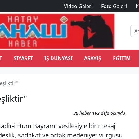
Video Galeri
Foto Galeri
K
T
SIYASET
İŞ DÜNYASI
ASAYIŞ
EĞITIM
şliktir"
liktir"
Bu haber
162
defa okundu
dir-i Hum Bayramı vesilesiyle bir mesaj
deşlik, sadakat ve ortak medeniyet vurgusu