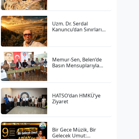
Simit Seçildi
Uzm. Dr. Serdal
Kanuncu’dan Sınırları
Aşan İnsanlık Hikâyesi
Memur-Sen, Belen’de
Basın Mensuplarıyla
Bir Araya Geldi
HATSO’dan HMKÜ’ye
Ziyaret
Bir Gece Müzik, Bir
Gelecek Umut: