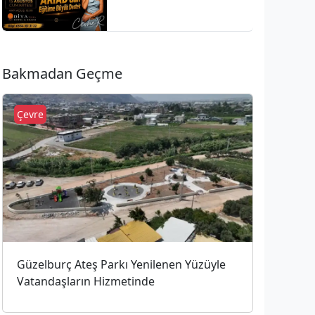
ARİAD’dan Eğitime
Büyük Destek
Bakmadan Geçme
Çevre
Güzelburç Ateş Parkı Yenilenen Yüzüyle
Vatandaşların Hizmetinde