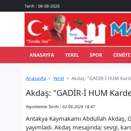
Tarih : 08-08-2026
ANASAYFA
YEREL
SPOR
CEMIYE
Anasayfa
Yerel
Akdaş: "GADİR-İ HUM Karde
Akdaş: "GADİR-İ HUM Kardeş
Yayınlanma Tarihi : 02.06.2026 18:47
Antakya Kaymakamı Abdullah Akdaş, Ga
yayımladı. Akdaş mesajında; sevgi, kar