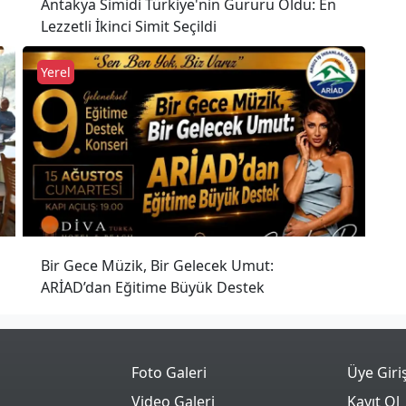
Antakya Simidi Türkiye'nin Gururu Oldu: En
Lezzetli İkinci Simit Seçildi
Yerel
Bir Gece Müzik, Bir Gelecek Umut:
ARİAD’dan Eğitime Büyük Destek
Foto Galeri
Üye Giri
Video Galeri
Kayıt Ol