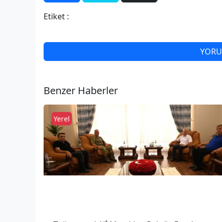
Etiket :
YORU
Benzer Haberler
Yerel