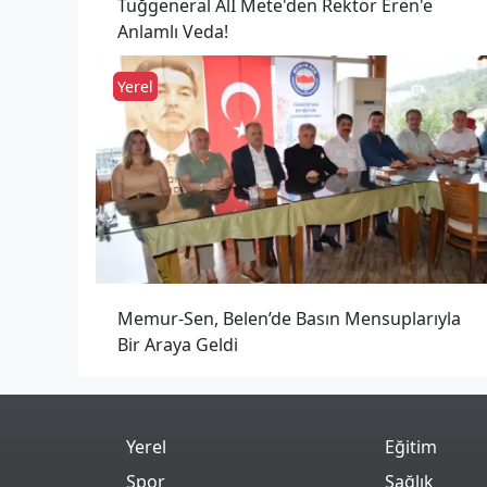
Tuğgeneral Alİ Mete'den Rektör Eren'e
Anlamlı Veda!
Yerel
Memur-Sen, Belen’de Basın Mensuplarıyla
Bir Araya Geldi
Yerel
Eğitim
Spor
Sağlık