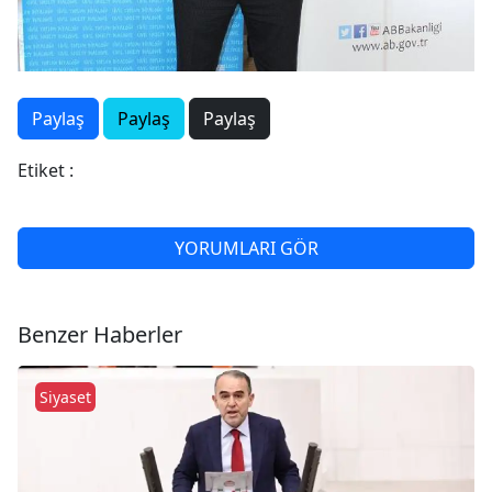
Paylaş
Paylaş
Paylaş
Etiket :
YORUMLARI GÖR
Benzer Haberler
Siyaset