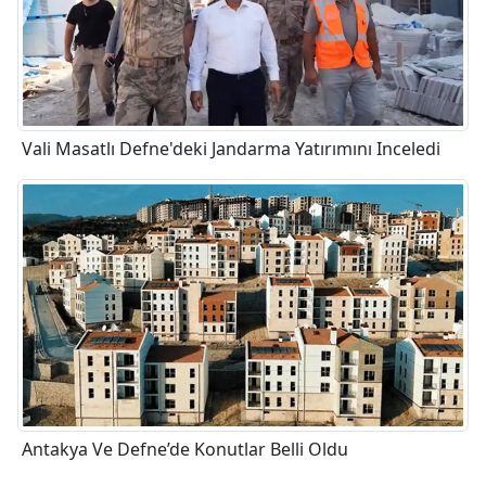
Vali Masatlı Defne'deki Jandarma Yatırımını Inceledi
Antakya Ve Defne’de Konutlar Belli Oldu