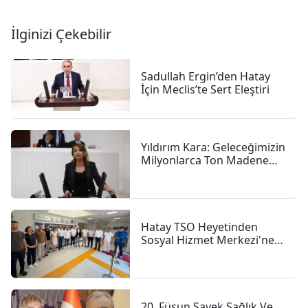
İlginizi Çekebilir
Sadullah Ergin’den Hatay
İçin Meclis’te Sert Eleştiri
Yıldırım Kara: Geleceğimizin
Milyonlarca Ton Madene
Gömülmesine Göz
Yummayacağız
Hatay TSO Heyetinden
Sosyal Hizmet Merkezi'ne
Ziyaret
20. Füsun Sayek Sağlık Ve