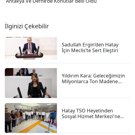
Antakya Ve Defne’de Konutlar Belli Oldu
İlginizi Çekebilir
Sadullah Ergin’den Hatay
İçin Meclis’te Sert Eleştiri
Yıldırım Kara: Geleceğimizin
Milyonlarca Ton Madene
Gömülmesine Göz
Yummayacağız
Hatay TSO Heyetinden
Sosyal Hizmet Merkezi'ne
Ziyaret