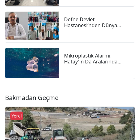
Defne Devlet
Hastanesi’nden Dünya
Emzirme Haftası Vurgusu:
"anne Sütü Bebeğiniz Için
En Güçlü Başlangıç"
Mikroplastik Alarmı:
Hatay'ın Da Aralarında
Bulunduğu 4 İlde 47,6
Milyon Liralık Çevre Cezası
Bakmadan Geçme
Yerel