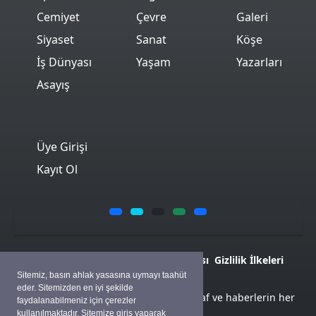
Cemiyet
Çevre
Galeri
Siyaset
Sanat
Köşe
İş Dünyası
Yaşam
Yazarları
Asayış
Üye Girişi
Kayıt Ol
Künye
İletişim
Çerez Politikası
Gizlilik İlkeleri
Sitemiz, basın ahlak yasasına uymayı taahüt
eder. Sitemizden en iyi şekilde
Sitemizde bulunan yazı , video, fotoğraf ve haberlerin her
faydalanabilmeniz için çerezler
hakkı saklıdır.
kullanılmaktadır. Sitemize giriş yaparak