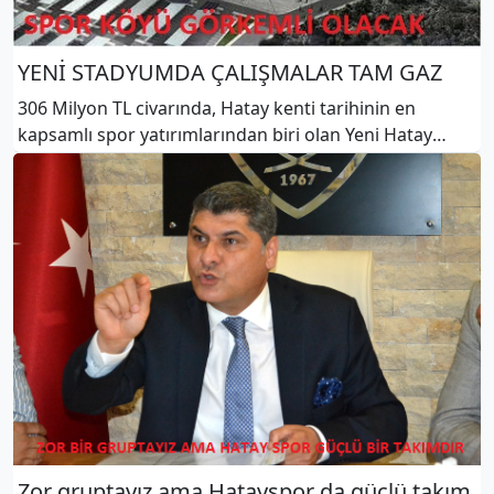
YENİ STADYUMDA ÇALIŞMALAR TAM GAZ
306 Milyon TL civarında, Hatay kenti tarihinin en
kapsamlı spor yatırımlarından biri olan Yeni Hatay
Stadyumunun inşaat çalışmaları tam gaz ilerliyor.
Narlıca bölgesinde yapımına başlanan 25.000 kişilik
yeni stadyum, tara
Zor gruptayız ama Hatayspor da güçlü takım