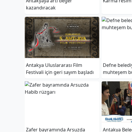
Antakyaya artı değer
Karma resim s
kazandıracak
Antakya Uluslararası Film
Defne beledi
Festivali için geri sayım başladı
muhteşem bu
Zafer bayramında Arsuzda
Antakya Bele