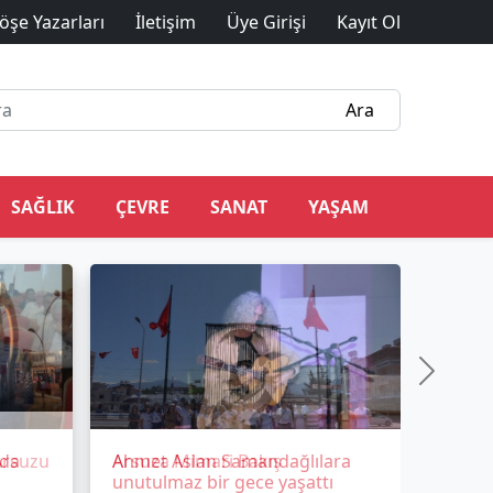
öşe Yazarları
İletişim
Üye Girişi
Kayıt Ol
SAĞLIK
ÇEVRE
SANAT
YAŞAM
nda
Ahmet Aslan Samandağlılara
unutulmaz bir gece yaşattı