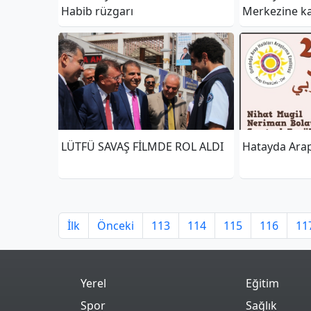
Habib rüzgarı
Merkezine ka
LÜTFÜ SAVAŞ FİLMDE ROL ALDI
Hatayda Arap
İlk
Önceki
113
114
115
116
11
Yerel
Eğitim
Spor
Sağlık