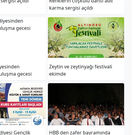
ergisi açıldı
Renklerin coşkulu dansı adlı
karma sergisi açıldı
yesinden
Zeytin ve zeytinyağı festivali
luşma gecesi
ekimde
diyesi Gençlik
HBB den zafer bayramında