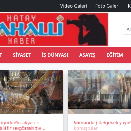
Video Galeri
Foto Galeri
K
T
SIYASET
İŞ DÜNYASI
ASAYIŞ
EĞITIM
standa Antakyanın
Samandağ belgeseli yayı
si Hirise gösterime