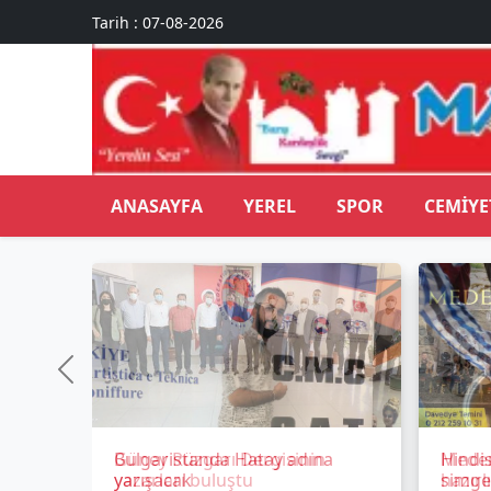
Tarih : 07-08-2026
ANASAYFA
YEREL
SPOR
CEMIYE
Bulgaristanda Hatay adına
Hindi
yarışacak
simge