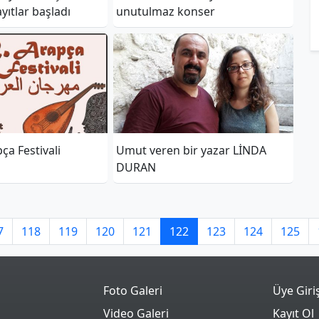
yıtlar başladı
unutulmaz konser
ça Festivali
Umut veren bir yazar LİNDA
DURAN
7
118
119
120
121
122
123
124
125
Foto Galeri
Üye Giri
Video Galeri
Kayıt Ol