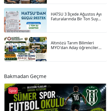
HATSU 3 İlçede Ağustos Ayı
Faturalarında Bir Ton Suyu
Ücretsiz Tanımladı
Altınözü Tarım Bilimleri
MYO'dan Aday öğrencilere
Tercih çağrısı
Bakmadan Geçme
Spor