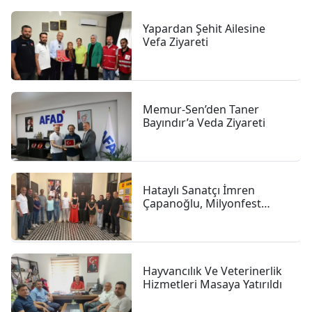
Yapardan Şehit Ailesine
Vefa Ziyareti
Memur-Sen’den Taner
Bayındır’a Veda Ziyareti
Hataylı Sanatçı İmren
Çapanoğlu, Milyonfest
Arsuz Öncesi İGC’de
Gazetecilerle Buluştu
Hayvancılık Ve Veterinerlik
Hizmetleri Masaya Yatırıldı