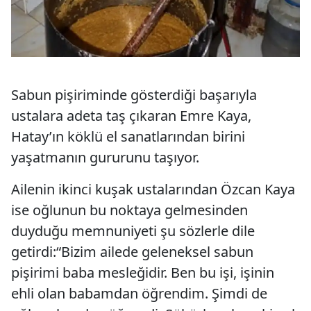
Sabun pişiriminde gösterdiği başarıyla
ustalara adeta taş çıkaran Emre Kaya,
Hatay’ın köklü el sanatlarından birini
yaşatmanın gururunu taşıyor.
Ailenin ikinci kuşak ustalarından Özcan Kaya
ise oğlunun bu noktaya gelmesinden
duyduğu memnuniyeti şu sözlerle dile
getirdi:“Bizim ailede geleneksel sabun
pişirimi baba mesleğidir. Ben bu işi, işinin
ehli olan babamdan öğrendim. Şimdi de