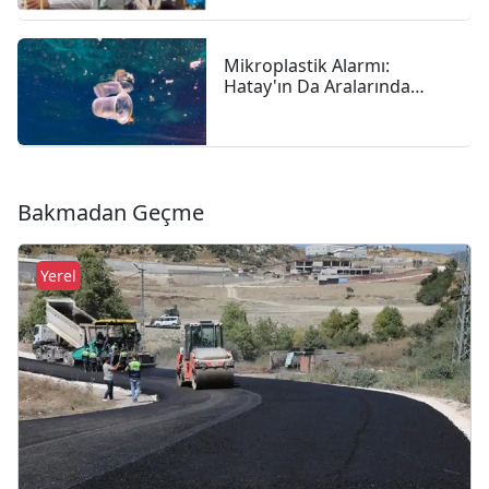
"anne Sütü Bebeğiniz Için
En Güçlü Başlangıç"
Mikroplastik Alarmı:
Hatay'ın Da Aralarında
Bulunduğu 4 İlde 47,6
Milyon Liralık Çevre Cezası
Bakmadan Geçme
Yerel