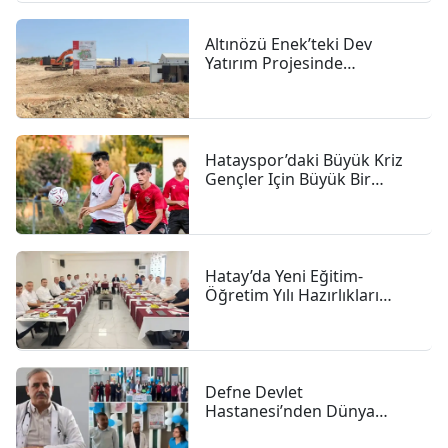
Altınözü Enek’teki Dev
Yatırım Projesinde
çalışmalar Sürüyor
Hatayspor’daki Büyük Kriz
Gençler Için Büyük Bir
Fırsat
Hatay’da Yeni Eğitim-
Öğretim Yılı Hazırlıkları
Hızlandı
Defne Devlet
Hastanesi’nden Dünya
Emzirme Haftası Vurgusu: