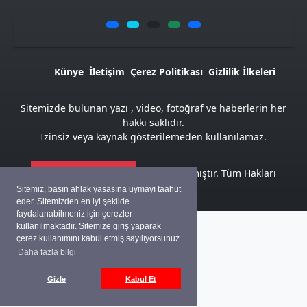
Künye
İletişim
Çerez Politikası
Gizlilik İlkeleri
Sitemizde bulunan yazı , video, fotoğraf ve haberlerin her
hakkı saklıdır.
İzinsiz veya kaynak gösterilemeden kullanılamaz.
Atemya Haber Script
ile hazırlanmıştır. Tüm Hakları
Saklıdır
Sitemiz, basın ahlak yasasına uymayı taahüt
eder. Sitemizden en iyi şekilde
faydalanabilmeniz için çerezler
kullanılmaktadır. Sitemize giriş yaparak
çerez kullanımını kabul etmiş sayılıyorsunuz
Daha fazla bilgi
Gizle
Kabul Et