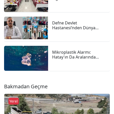
Hızlandı
Defne Devlet
Hastanesi’nden Dünya
Emzirme Haftası Vurgusu:
"anne Sütü Bebeğiniz Için
En Güçlü Başlangıç"
Mikroplastik Alarmı:
Hatay'ın Da Aralarında
Bulunduğu 4 İlde 47,6
Milyon Liralık Çevre Cezası
Bakmadan Geçme
Yerel