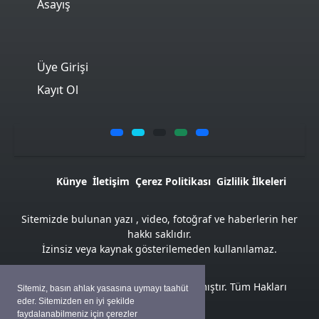
Asayış
Üye Girişi
Kayıt Ol
Künye
İletişim
Çerez Politikası
Gizlilik İlkeleri
Sitemizde bulunan yazı , video, fotoğraf ve haberlerin her
hakkı saklıdır.
İzinsiz veya kaynak gösterilemeden kullanılamaz.
Atemya Haber Script
ile hazırlanmıştır. Tüm Hakları
Sitemiz, basın ahlak yasasına uymayı taahüt
Saklıdır
eder. Sitemizden en iyi şekilde
faydalanabilmeniz için çerezler