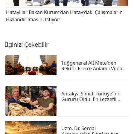
Hataylılar Bakan Kurum’dan Hatay’daki Çalışmaların
Hızlandırılmasını İstiyor!
İlginizi Çekebilir
Tuğgeneral Alİ Mete'den
Rektör Eren'e Anlamlı Veda!
Antakya Simidi Türkiye'nin
Gururu Oldu: En Lezzetli
İkinci Simit Seçildi
Uzm. Dr. Serdal