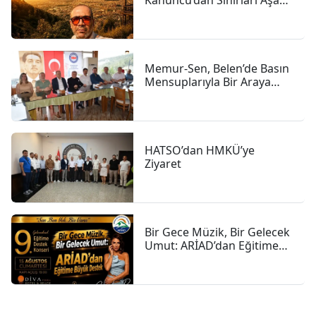
Kanuncu’dan Sınırları Aşan
İnsanlık Hikâyesi
Memur-Sen, Belen’de Basın
Mensuplarıyla Bir Araya
Geldi
HATSO’dan HMKÜ’ye
Ziyaret
Bir Gece Müzik, Bir Gelecek
Umut: ARİAD’dan Eğitime
Büyük Destek