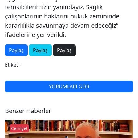
temsilcilerimizin yanındayız. Sağlık
çalışanlarının haklarını hukuk zemininde
kararlılıkla savunmaya devam edeceğiz”
ifadelerine yer verildi.
Paylaş
Paylaş
Paylaş
Etiket :
YORUMLARI GÖR
Benzer Haberler
Cemiyet