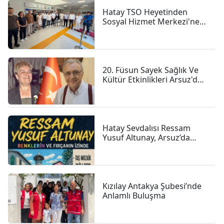
Hatay TSO Heyetinden
Sosyal Hizmet Merkezi'ne
Ziyaret
20. Füsun Sayek Sağlık Ve
Kültür Etkinlikleri Arsuz'da
Başladı
Hatay Sevdalısı Ressam
Yusuf Altunay, Arsuz’da
Sanatıyla Renk Katıyor
Kızılay Antakya Şubesi’nde
Anlamlı Buluşma