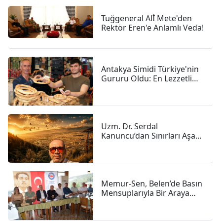
Tuğgeneral Alİ Mete'den
Rektör Eren'e Anlamlı Veda!
Antakya Simidi Türkiye'nin
Gururu Oldu: En Lezzetli
İkinci Simit Seçildi
Uzm. Dr. Serdal
Kanuncu’dan Sınırları Aşan
İnsanlık Hikâyesi
Memur-Sen, Belen’de Basın
Mensuplarıyla Bir Araya
Geldi