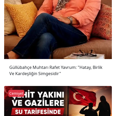
Güllübahçe Muhtarı Rafet Yavrum: "Hatay, Birlik
Ve Kardeşliğin Simgesidir"
Cemiyet