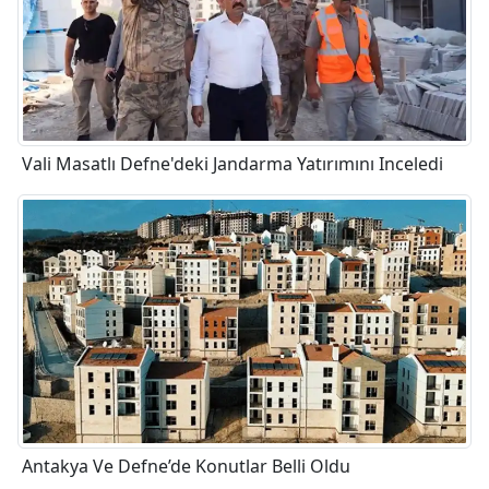
Vali Masatlı Defne'deki Jandarma Yatırımını Inceledi
Antakya Ve Defne’de Konutlar Belli Oldu