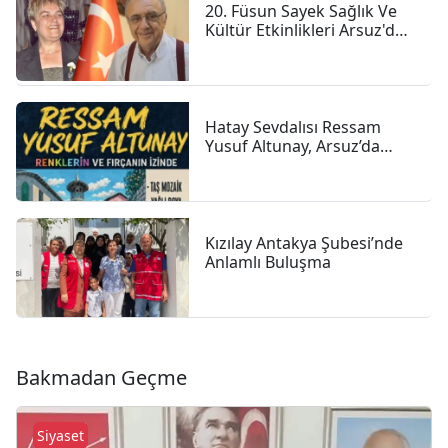
20. Füsun Sayek Sağlık Ve
Kültür Etkinlikleri Arsuz'da
Başladı
Hatay Sevdalısı Ressam
Yusuf Altunay, Arsuz’da
Sanatıyla Renk Katıyor
Kızılay Antakya Şubesi’nde
Anlamlı Buluşma
Bakmadan Geçme
Siyaset