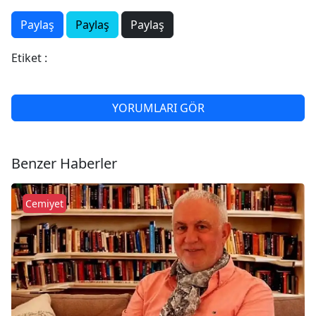
Paylaş
Paylaş
Paylaş
Etiket :
YORUMLARI GÖR
Benzer Haberler
Cemiyet