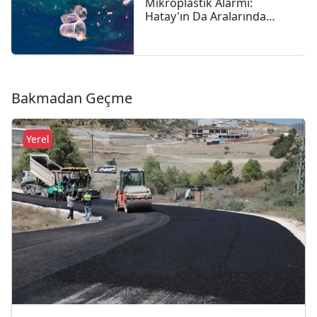
Mikroplastik Alarmı:
Hatay'ın Da Aralarında
Bulunduğu 4 İlde 47,6
Milyon Liralık Çevre Cezası
Bakmadan Geçme
Yerel