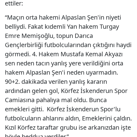
ettiler:
“Maçın orta hakemi Alpaslan Şen'in niyeti
belliydi. Fakat kıdemli Yan hakem Turgay
Emre Memişoğlu, topun Darıca
Gençlerbirliği futbolcularından çıktığını haydi
görmedi. 4. Hakem Mustafa Kemal Akyazı
sen neden tacın yanlış yere verildiğini orta
hakem Alpaslan Şen'i neden uyarmadın.
90+2. dakikada verilen yanlış kararın
ardından gelen gol, Körfez İskenderun Spor
Camiasına pahalıya mal oldu. Bunca
emekleri gitti. Körfez İskenderun Spor'lu
futbolcuların ahlarını aldın, Emeklerini çaldın.
Kızıl Körfez taraftar grubu ise arkanızdan işte
böyle beddua verdiler.”