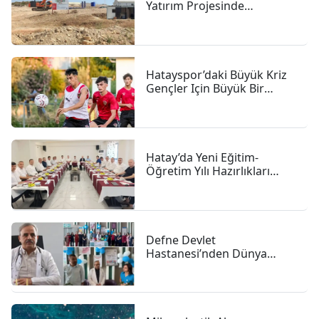
Yatırım Projesinde
çalışmalar Sürüyor
Hatayspor’daki Büyük Kriz
Gençler Için Büyük Bir
Fırsat
Hatay’da Yeni Eğitim-
Öğretim Yılı Hazırlıkları
Hızlandı
Defne Devlet
Hastanesi’nden Dünya
Emzirme Haftası Vurgusu:
"anne Sütü Bebeğiniz Için
En Güçlü Başlangıç"