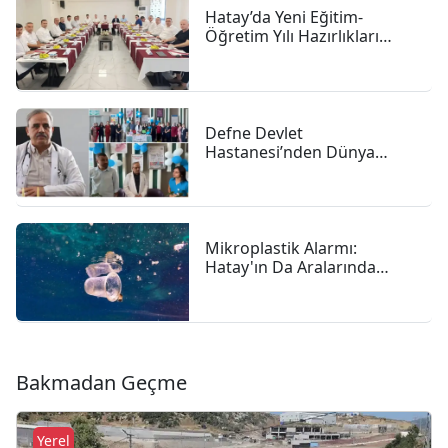
Hatay’da Yeni Eğitim-
Öğretim Yılı Hazırlıkları
Hızlandı
Defne Devlet
Hastanesi’nden Dünya
Emzirme Haftası Vurgusu:
"anne Sütü Bebeğiniz Için
En Güçlü Başlangıç"
Mikroplastik Alarmı:
Hatay'ın Da Aralarında
Bulunduğu 4 İlde 47,6
Milyon Liralık Çevre Cezası
Bakmadan Geçme
Yerel