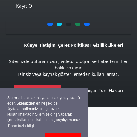
Kayıt Ol
Künye
İletişim
Çerez Politikası
Gizlilik İlkeleri
Sitemizde bulunan yazı , video, fotoğraf ve haberlerin her
hakkı saklıdır.
İzinsiz veya kaynak gösterilemeden kullanılamaz.
Atemya Haber Script
ile hazırlanmıştır. Tüm Hakları
Saklıdır
Sitemiz, basın ahlak yasasına uymayı taahüt
eder. Sitemizden en iyi şekilde
faydalanabilmeniz için çerezler
kullanılmaktadır. Sitemize giriş yaparak
çerez kullanımını kabul etmiş sayılıyorsunuz
Daha fazla bilgi