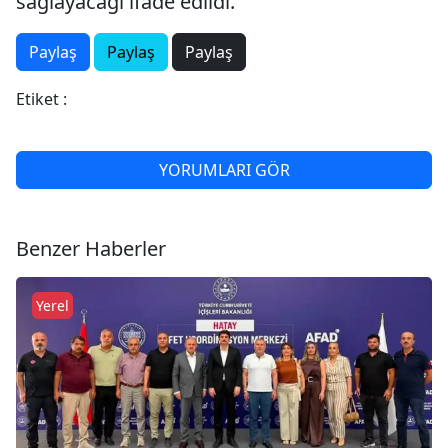
sağlayacağı ifade edildi.
Paylaş
Paylaş
Paylaş
Etiket :
YORUMLARI GÖR
Benzer Haberler
Yerel