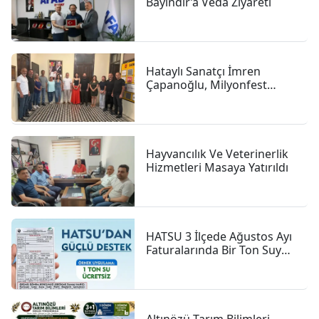
Bayındır’a Veda Ziyareti
Hataylı Sanatçı İmren
Çapanoğlu, Milyonfest
Arsuz Öncesi İGC’de
Gazetecilerle Buluştu
Hayvancılık Ve Veterinerlik
Hizmetleri Masaya Yatırıldı
HATSU 3 İlçede Ağustos Ayı
Faturalarında Bir Ton Suyu
Ücretsiz Tanımladı
Altınözü Tarım Bilimleri