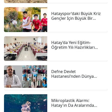
Hatayspor’daki Büyük Kriz
Gençler Için Büyük Bir
Fırsat
Hatay’da Yeni Eğitim-
Öğretim Yılı Hazırlıkları
Hızlandı
Defne Devlet
Hastanesi’nden Dünya
Emzirme Haftası Vurgusu:
"anne Sütü Bebeğiniz Için
En Güçlü Başlangıç"
Mikroplastik Alarmı:
Hatay'ın Da Aralarında
Bulunduğu 4 İlde 47,6