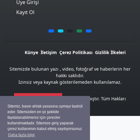
Üye Girişi
Kayıt Ol
Künye
İletişim
Çerez Politikası
Gizlilik İlkeleri
Sitemizde bulunan yazı , video, fotoğraf ve haberlerin her
hakkı saklıdır.
İzinsiz veya kaynak gösterilemeden kullanılamaz.
Atemya Haber Script
ile hazırlanmıştır. Tüm Hakları
Saklıdır
Sitemiz, basın ahlak yasasına uymayı taahüt
eder. Sitemizden en iyi şekilde
faydalanabilmeniz için çerezler
kullanılmaktadır. Sitemize giriş yaparak
çerez kullanımını kabul etmiş sayılıyorsunuz
Daha fazla bilgi