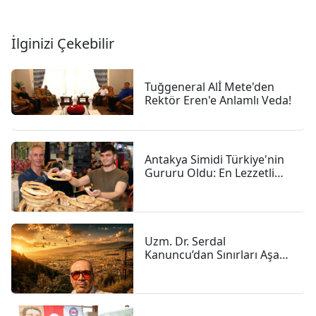
İlginizi Çekebilir
Tuğgeneral Alİ Mete'den
Rektör Eren'e Anlamlı Veda!
Antakya Simidi Türkiye'nin
Gururu Oldu: En Lezzetli
İkinci Simit Seçildi
Uzm. Dr. Serdal
Kanuncu’dan Sınırları Aşan
İnsanlık Hikâyesi