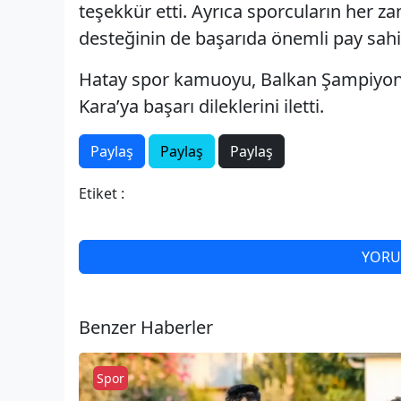
teşekkür etti. Ayrıca sporcuların her 
desteğinin de başarıda önemli pay sahib
Hatay spor kamuoyu, Balkan Şampiyona
Kara’ya başarı dileklerini iletti.
Paylaş
Paylaş
Paylaş
Etiket :
YORU
Benzer Haberler
Spor