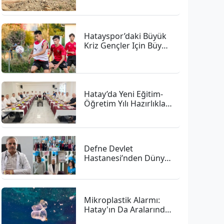
Hatayspor’daki Büyük
Kriz Gençler Için Büyük
Bir Fırsat
Hatay’da Yeni Eğitim-
Öğretim Yılı Hazırlıkları
Hızlandı
Defne Devlet
Hastanesi’nden Dünya
Emzirme Haftası
Vurgusu: "anne Sütü
Bebeğiniz Için En Güçlü
Başlangıç"
Mikroplastik Alarmı:
Hatay'ın Da Aralarında
Bulunduğu 4 İlde 47,6