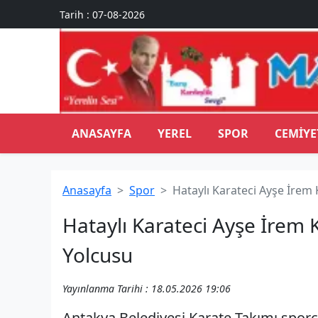
Tarih : 07-08-2026
ANASAYFA
YEREL
SPOR
CEMIYE
Anasayfa
Spor
Hataylı Karateci Ayşe İrem
Hataylı Karateci Ayşe İrem
Yolcusu
Yayınlanma Tarihi : 18.05.2026 19:06
Antakya Belediyesi Karate Takımı sporcu