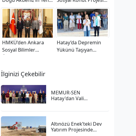
Doğu Akdeniz’in Yeni
Sosyal Konut Projesi
Turizm Merkezi
Kurası Yarın Çekilecek
Oluyor
HMKÜ’den Ankara
Hatay’da Depremin
Sosyal Bilimler
Yükünü Taşıyan
Üniversitesine Ziyaret
Hekimlerden BHK
Tepkisi!
İlginizi Çekebilir
MEMUR-SEN
Hatay'dan Vali
Yardımcısı Yıldırım'a
Ziyaret
Altınözü Enek’teki Dev
Yatırım Projesinde
çalışmalar Sürüyor