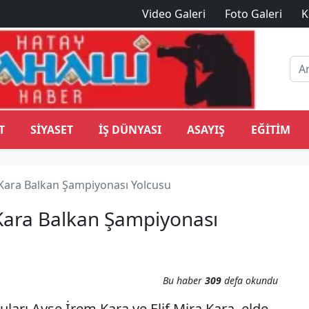
Video Galeri
Foto Galeri
K
T
SIYASET
İŞ DÜNYASI
ASAYIŞ
EĞITIM
 Kara Balkan Şampiyonası Yolcusu
 Kara Balkan Şampiyonası
Bu haber
309
defa okundu
ları Ayşe İrem Kara ve Elif Mira Kara, elde