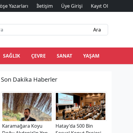
öşe Yazarları
İletişim
Üye Girişi
Kayıt Ol
SAĞLIK
ÇEVRE
SANAT
YAŞAM
Son Dakika Haberler
Karamağara Koyu
Hatay'da 500 Bin