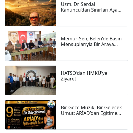
Uzm. Dr. Serdal
Kanuncu’dan Sınırları Aşan
İnsanlık Hikâyesi
Memur-Sen, Belen’de Basın
Mensuplarıyla Bir Araya
Geldi
HATSO’dan HMKÜ’ye
Ziyaret
Bir Gece Müzik, Bir Gelecek
Umut: ARİAD’dan Eğitime
Büyük Destek