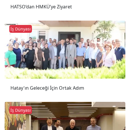
HATSO’dan HMKÜ’ye Ziyaret
İş Dünyası
Hatay'ın Geleceği İçin Ortak Adım
İş Dünyası