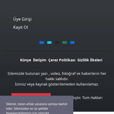
Üye Girişi
Kayıt Ol
Künye
İletişim
Çerez Politikası
Gizlilik İlkeleri
Sitemizde bulunan yazı , video, fotoğraf ve haberlerin her
hakkı saklıdır.
İzinsiz veya kaynak gösterilemeden kullanılamaz.
Atemya Haber Script
ile hazırlanmıştır. Tüm Hakları
Saklıdır
Sitemiz, basın ahlak yasasına uymayı taahüt
eder. Sitemizden en iyi şekilde
faydalanabilmeniz için çerezler