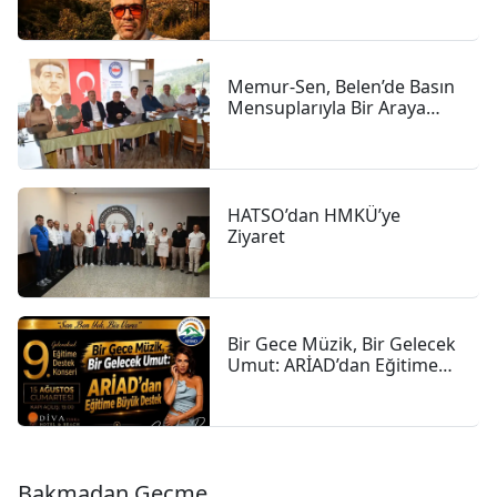
İnsanlık Hikâyesi
Memur-Sen, Belen’de Basın
Mensuplarıyla Bir Araya
Geldi
HATSO’dan HMKÜ’ye
Ziyaret
Bir Gece Müzik, Bir Gelecek
Umut: ARİAD’dan Eğitime
Büyük Destek
Bakmadan Geçme