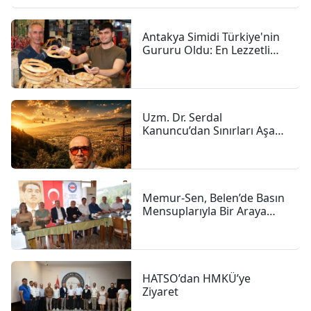
Antakya Simidi Türkiye'nin
Gururu Oldu: En Lezzetli
İkinci Simit Seçildi
Uzm. Dr. Serdal
Kanuncu’dan Sınırları Aşan
İnsanlık Hikâyesi
Memur-Sen, Belen’de Basın
Mensuplarıyla Bir Araya
Geldi
HATSO’dan HMKÜ’ye
Ziyaret