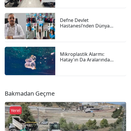
Defne Devlet
Hastanesi’nden Dünya
Emzirme Haftası Vurgusu:
"anne Sütü Bebeğiniz Için
En Güçlü Başlangıç"
Mikroplastik Alarmı:
Hatay'ın Da Aralarında
Bulunduğu 4 İlde 47,6
Milyon Liralık Çevre Cezası
Bakmadan Geçme
Yerel