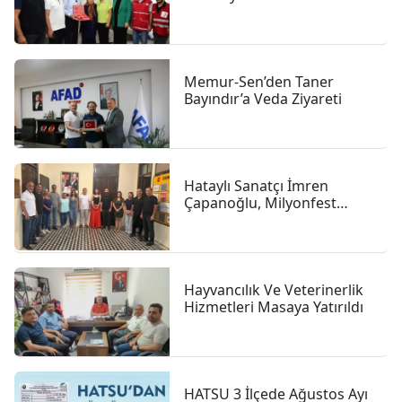
Memur-Sen’den Taner
Bayındır’a Veda Ziyareti
Hataylı Sanatçı İmren
Çapanoğlu, Milyonfest
Arsuz Öncesi İGC’de
Gazetecilerle Buluştu
Hayvancılık Ve Veterinerlik
Hizmetleri Masaya Yatırıldı
HATSU 3 İlçede Ağustos Ayı