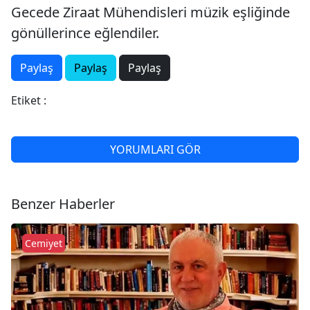
Gecede Ziraat Mühendisleri müzik eşliğinde
gönüllerince eğlendiler.
Paylaş
Paylaş
Paylaş
Etiket :
YORUMLARI GÖR
Benzer Haberler
Cemiyet