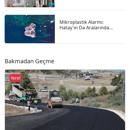
"anne Sütü Bebeğiniz Için
En Güçlü Başlangıç"
Mikroplastik Alarmı:
Hatay'ın Da Aralarında
Bulunduğu 4 İlde 47,6
Milyon Liralık Çevre Cezası
Bakmadan Geçme
Yerel