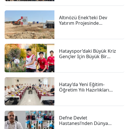
Altınözü Enek’teki Dev
Yatırım Projesinde
çalışmalar Sürüyor
Hatayspor’daki Büyük Kriz
Gençler Için Büyük Bir
Fırsat
Hatay’da Yeni Eğitim-
Öğretim Yılı Hazırlıkları
Hızlandı
Defne Devlet
Hastanesi’nden Dünya
Emzirme Haftası Vurgusu: