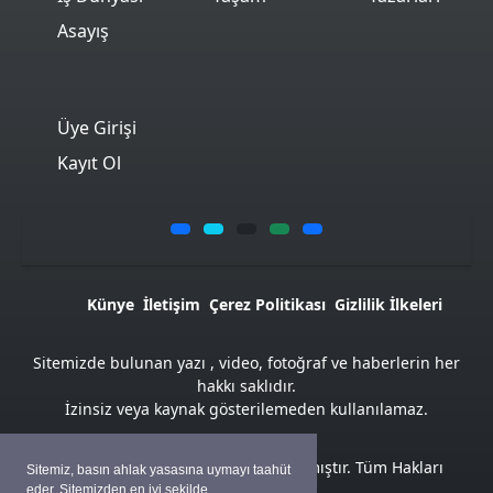
Asayış
Üye Girişi
Kayıt Ol
Künye
İletişim
Çerez Politikası
Gizlilik İlkeleri
Sitemizde bulunan yazı , video, fotoğraf ve haberlerin her
hakkı saklıdır.
İzinsiz veya kaynak gösterilemeden kullanılamaz.
Atemya Haber Script
ile hazırlanmıştır. Tüm Hakları
Sitemiz, basın ahlak yasasına uymayı taahüt
Saklıdır
eder. Sitemizden en iyi şekilde