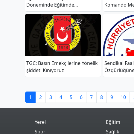
Döneminde Eğitimde
Komando Me
Kamusallık Ve Laiklik Zayıflatıldı”
Ziyareti
TGC: Basın Emekçilerine Yönelik
Sendikal Faal
şiddeti Kınıyoruz
Özgürlüğüne
1
2
3
4
5
6
7
8
9
10
Yerel
Eğitim
Spor
Sağlık