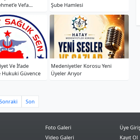
hmet’e Vefa
Şube Hamlesi
iyet Ve İfade
Medeniyetler Korosu Yeni
 Hukuki Güvence
Üyeler Arıyor
Sonraki
Son
Foto Galeri
Üye Giri
Video Galeri
Kayıt Ol