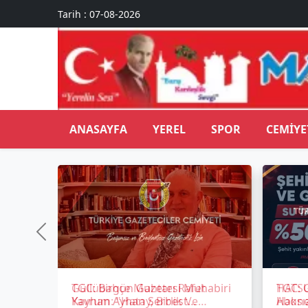
Tarih : 07-08-2026
ANASAYFA
YEREL
SPOR
CEMIYE
TGC: Birgün Gazetesi Muhabiri
TGC: G
Kayhan Ayhan Serbest
Haksız