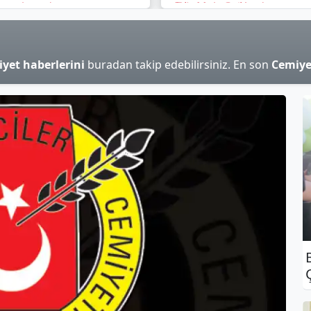
amalarından
Için Mektup Yazdı
ilmelidir
yet haberlerini
buradan takip edebilirsiniz. En son
Cemiye