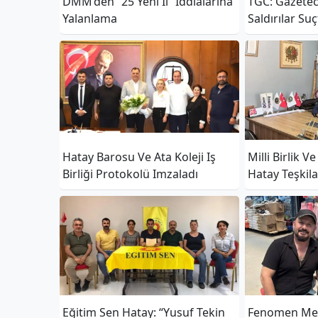
DMM’den “25 Yeni İl” İddialarına
TGC: Gazetec
Yalanlama
Saldırılar Su
Hatay Barosu Ve Ata Koleji Iş
Milli Birlik V
Birliği Protokolü Imzaladı
Hatay Teşkilat
Kararı Aldı
Eğitim Sen Hatay: “Yusuf Tekin
Fenomen Mer