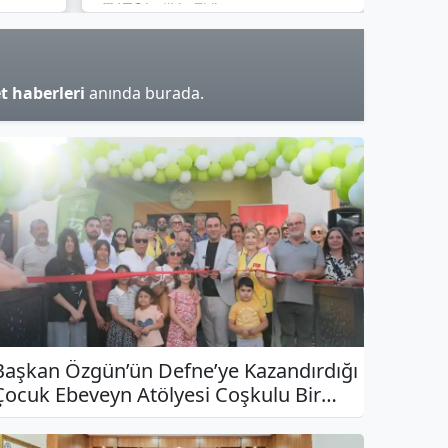
NATO'ya Hayır"
t haberleri
anında burada.
Başkan Özgün’ün Defne’ye Kazandırdığı
Çocuk Ebeveyn Atölyesi Coşkulu Bir
Törenle Açıldı