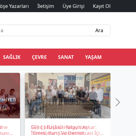
öşe Yazarları
İletişim
Üye Girişi
Kayıt Ol
SAĞLIK
ÇEVRE
SANAT
YAŞAM
i’ne
SES Eş Başkanı Nilgün Aşkar:
ması
"Emek, Barış Ve Demokrasi İçin