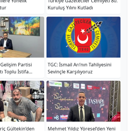
ilere Yönelik
Türkiye Gazeteciler Cemiyeti 80.
çtur
Kuruluş Yılını Kutladı
e Gelişim Partisi
TGC: İsmail Arı’nın Tahliyesini
ı Toplu İstifa
Sevinçle Karşılıyoruz
iç Gültekin’den
Mehmet Yıldız Yöresel’den Yeni