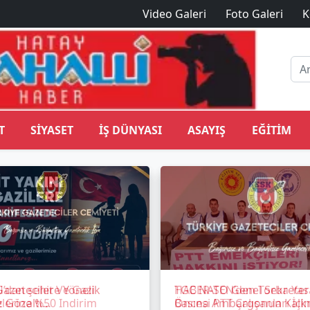
Video Galeri
Foto Galeri
K
T
SIYASET
İŞ DÜNYASI
ASAYIŞ
EĞITIM
azetecilere Yönelik
TGC NATO Genel Sekreter
 Gözaltı
Basına Ambargonun Kalk